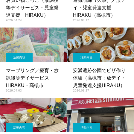
お買い物ごっこ（放課後
避難訓練（火事）／放デ
等デイサービス・児童発
イ・児童発達支援
達支援 HIRAKU）
HIRAKU（高槻市）
2026.04.24
2026.04.17
活動内容
活動内容
マーブリング／療育・放
安満遺跡公園でピザ作り
課後等デイサービス
体験（高槻市：放デイ・
HIRAKU・高槻市
児童発達支援HIRAKU）
2026.04.03
2026.03.27
活動内容
活動内容