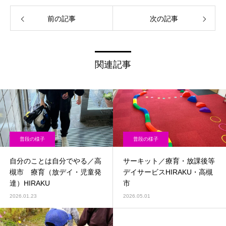
前の記事
次の記事
関連記事
普段の様子
普段の様子
自分のことは自分でやる／高
サーキット／療育・放課後等
槻市 療育（放デイ・児童発
デイサービスHIRAKU・高槻
達）HIRAKU
市
2026.01.23
2026.05.01