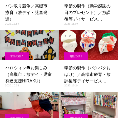
パン取り競争／高槻市
季節の製作（勤労感謝の
療育（放デイ・児童発
日のプレゼント）／放課
達）
後等デイサービス
2025.11.14
2025.11.07
HIRAKU・高槻市
普段の様子
普段の様子
ハロウィン🎃お楽しみ
季節の製作（パクパクお
（高槻市：放デイ・児童
ばけ）／高槻市療育・放
発達支援HIRAKU）
課後等デイサービス
2025.10.31
2025.10.24
HIRAKU