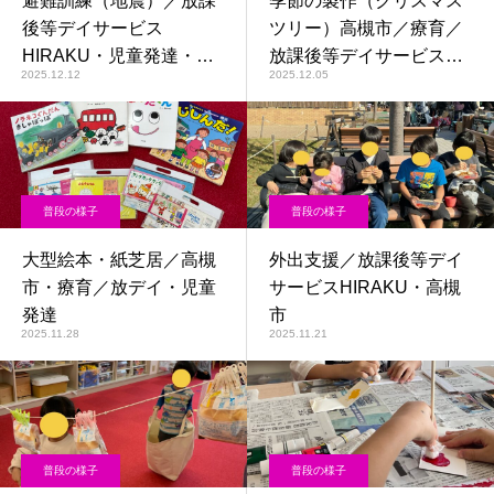
避難訓練（地震）／放課
季節の製作（クリスマス
後等デイサービス
ツリー）高槻市／療育／
HIRAKU・児童発達・高
放課後等デイサービス
2025.12.12
2025.12.05
槻市
HIRAKU
普段の様子
普段の様子
大型絵本・紙芝居／高槻
外出支援／放課後等デイ
市・療育／放デイ・児童
サービスHIRAKU・高槻
発達
市
2025.11.28
2025.11.21
普段の様子
普段の様子