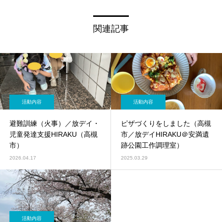
関連記事
活動内容
活動内容
避難訓練（火事）／放デイ・
ピザづくりをしました（高槻
児童発達支援HIRAKU（高槻
市／放デイHIRAKU＠安満遺
市）
跡公園工作調理室）
2026.04.17
2025.03.29
活動内容